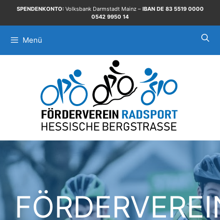
Zum
SPENDENKONTO:
Volksbank Darmstadt Mainz –
IBAN DE 83 5519 0000
Inhalt
0542 9950 14
springen
Menü
FÖRDERVEREI