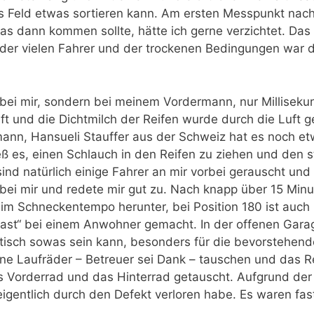
 Feld etwas sortieren kann. Am ersten Messpunkt nach 
 was dann kommen sollte, hätte ich gerne verzichtet. Da
d der vielen Fahrer und der trockenen Bedingungen war d
ht bei mir, sondern bei meinem Vordermann, nur Milliseku
uft und die Dichtmilch der Reifen wurde durch die Luft
nn, Hansueli Stauffer aus der Schweiz hat es noch etw
eß es, einen Schlauch in den Reifen zu ziehen und den s
ind natürlich einige Fahrer an mir vorbei gerauscht un
ei mir und redete mir gut zu. Nach knapp über 15 Minu
 im Schneckentempo herunter, bei Position 180 ist auch 
Rast“ bei einem Anwohner gemacht. In der offenen Gar
isch sowas sein kann, besonders für die bevorstehende
ine Laufräder – Betreuer sei Dank – tauschen und das 
s Vorderrad und das Hinterrad getauscht. Aufgrund der
 eigentlich durch den Defekt verloren habe. Es waren fa