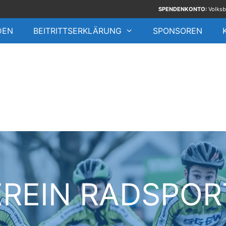
SPENDENKONTO:
Volksb
DEN
BEITRITTSERKLÄRUNG
SPONSOREN
REIN RADSPOR