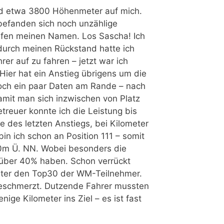
und etwa 3800 Höhenmeter auf mich.
 befanden sich noch unzählige
rufen meinen Namen. Los Sascha! Ich
urch meinen Rückstand hatte ich
er auf zu fahren – jetzt war ich
Hier hat ein Anstieg übrigens um die
och ein paar Daten am Rande – nach
amit man sich inzwischen von Platz
treuer konnte ich die Leistung bis
e des letzten Anstiegs, bei Kilometer
bin ich schon an Position 111 – somit
70m Ü. NN. Wobei besonders die
 über 40% haben. Schon verrückt
 unter den Top30 der WM-Teilnehmer.
 geschmerzt. Dutzende Fahrer mussten
ige Kilometer ins Ziel – es ist fast