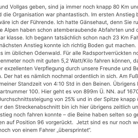
n und Vollgas geben, sind ja immer noch knapp 80 Km 
nd die Organisation war phantastisch. Im ersten Anstieg
wäre ich der Führende. Ich hatte Gänsehaut, denn Sie 
ie Alpen haben schon atemberaubende Abfahrten und d
war klasse. Ich begann tatsächlich schon nach 23 Km Fahr
nächsten Anstieg konnte ich richtig Boden gut machen. 
s im üblichen Odenwald. Für alle Radsportverrückten n
henmeter noch mit guten 5,2 Watt/Kilo fahren können, d
er exzellenten Verpflegung durch unsere Freunde und Be
n. Der hat es nämlich nochmal ordentlich in sich. Am Fuß
. meiner Standzeit von 4:10 Std in den Beinen. Übrigens 
 Startnummer 100. Hier geht es von 899m Ü. NN. auf 16
Durchschnittssteigung von 25% und in der Spitze knapp
r den Streckenabschnitt bin ich hier übrigens zeitlich
nstieg noch fahren konnte – die Beine haben selten so
n auf Position 96 vorgerückt. Jetzt sind es nur noch wen
 noch von einem Fahrer „übersprintet“.